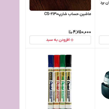
 برد
ماشین حساب شارپCS-2130
4,750,000
افزودن به سبد