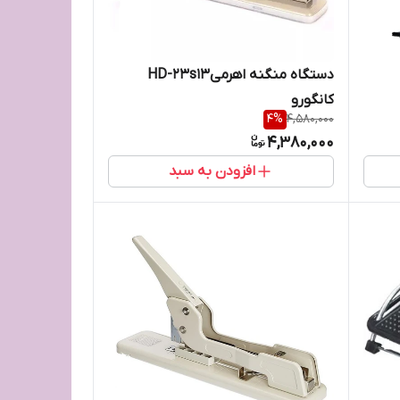
دستگاه منگنه اهرمیHD-23s13
کانگورو
4
%
4,580,000
4,380,000
افزودن به سبد