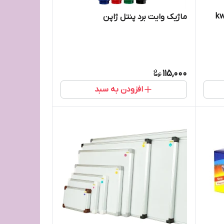
 اورجینال شرکتی )kw-
ماژیک وایت برد پنتل ژاپن
115,000
افزودن به سبد