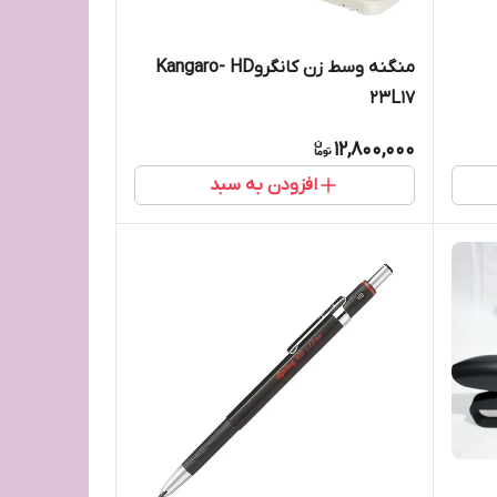
منگنه وسط زن کانگروKangaro- HD
23L17
12,800,000
افزودن به سبد