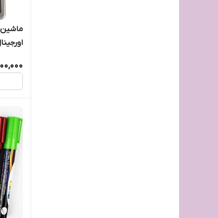
استامپ نانو ترودات
اورجینا
البرز
000,000
اندیکا
ایگل
پاپکو
پارسه
پارسیان برد
پاسارگاد
پاناسونیک panasonic