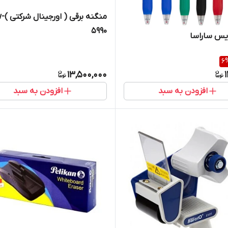
منگنه برقی (
5990
یس ساراسا
6
13,500,000
افزودن به سبد
افزودن به سبد