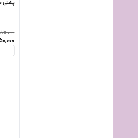
پشتی ط
راد
روترینگ
2,750,000
رینر آلمان
650,000
زونکن اکسترا
ساراسا
سیتیزن
فرنام
کارتابل رمزدار
کارل ۸۸
کازیه سه طبقه خارجی