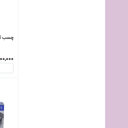
ماشین حساب شارپ ۲۱۳۰
مهر
نگین
چسب کش
نویسNevis
500,000
یونی بال