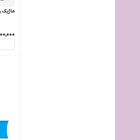
پانچ اوپن ژاپنی
ماژیک‌ 
پلیکان
00,000
پنتر
پنتل ژاپن pentel
تراش رومیزی دلی
تهران زونکن
جنس عالی
دلی deli
دیوایدر