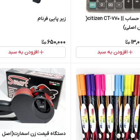
ماشین حساب || citizen CT-770(
زیر پایی فرنام
ل اصلی)
650,000
13,
افزودن به سبد
افزودن به سبد
دستگاه قیمت زن اسمارت(اصل