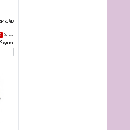
کاسیو casio
روان نو
کاغذ سل پرینتa4
%
150,000
کانگرو
140,000
کاور a4کاور مکس
کپی هلدر
کپی هلدر اطلس
کملیون
کوچک منش
لیرا LYRA