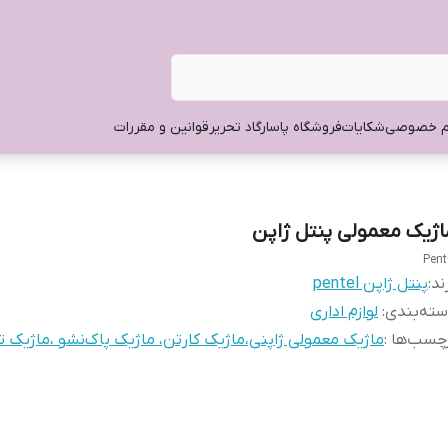
م خصوصی
شکایات
فروشگاه پاسارگاد تحریر
قوانین و مقررات
اژیک معمولی پنتل ژاپن
Pent
ند:
پنتل ژاپن pentel
ته‌بندی
:
لوازم اداری
چسب‌ها :
ماژیک معمولی ژاپنی،ماژیک کارتن، ماژیک پاک‌نشو ،ماژیک ت