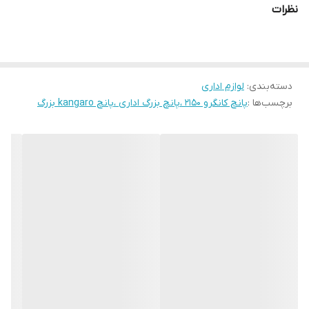
نظرات
وزن 3800 گرم می باشد از وزن و ابعاد مناسبی برخوردار است که جای
کمی اشغال می کند. جنس بدنه پانچ از فلز مقاوم و با کیفیت بوده که
سال ها ها مهمان میز شما خواهد بود.
دسته‌بندی
:
لوازم اداری
برچسب‌ها :
پانچ کانگرو ۲۱۵۰ ،پانچ بزرگ اداری ،پانچ kangaro بزرگ