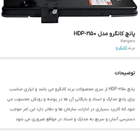
پانچ کانگرو مدل HDP-2150
Kangaro
برند:
کانگرو
توضیحات
پانچ HDP-2150 از سری محصولات برند کانگرو می باشد و ابزاری مناسب
برای پانچ مدارک و اسناد و بایگانی آن ها در پوشه و زونکن محسوب می
شود که کاربرد بسیاری در ادارات، سازمان ها و دفاتر دارد این امر موجب
دسترسی آسان و سریع به مدارک و اسناد در مواقع ضروری می شود
همچنین ابزار پر کار و قدرتمند قادر بوده با هر بار حرکت 150 برگ را با قطر
6 میلی متر پانچ کند. دستگاه پانچ دارای ابعاد 440x195x145 سانتی متر و