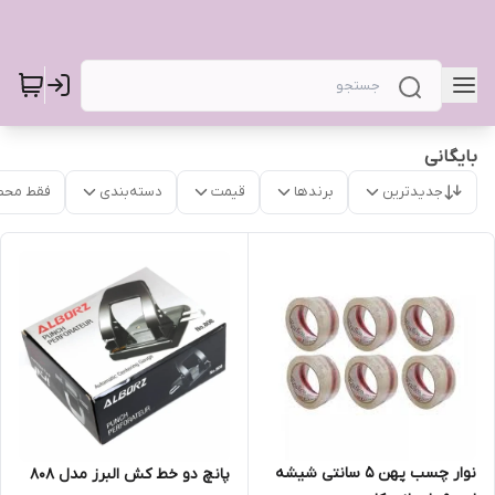
بایگانی
جدیدترین
برندها
قیمت
دسته‌بندی
فقط محص
نوار چسب پهن ۵ سانتی شیشه
پانچ دو خط کش البرز مدل ۸۰۸