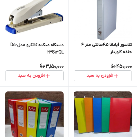
کلاسور آپادانا ۴.۵سانتی متر ۴
دستگاه منگنه کانگرو مدلDs-
حلقه کاوردار
23S13QL
3,150,000
450,000
افزودن به سبد
افزودن به سبد