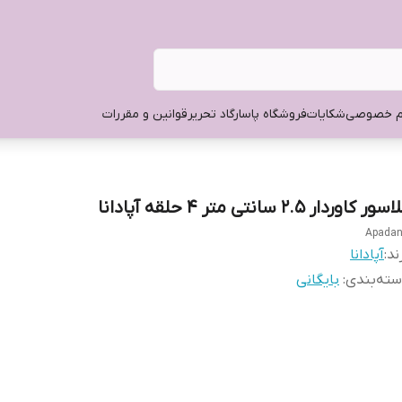
م خصوصی
شکایات
فروشگاه پاسارگاد تحریر
قوانین و مقررات
سور کاوردار ۲.۵ سانتی متر ۴ حلقه آپادانا
Apada
ند:
آپادانا
ته‌بندی
:
بایگانی