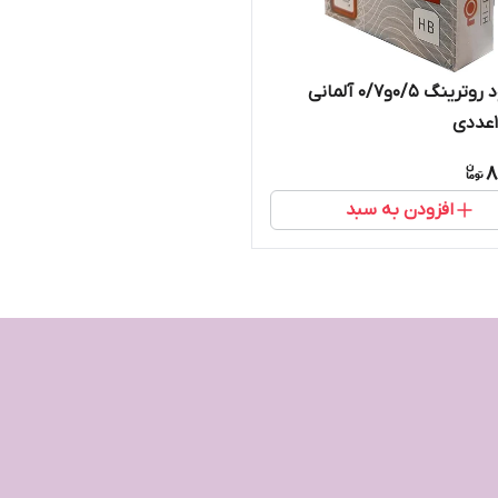
نوک اتود روترینگ ۰/۵و۰/۷ آلمانی
8
افزودن به سبد