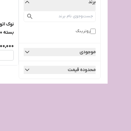
برند
روترینگ
بسته ۱۰عددی
00,000
موجودی
محدوده قیمت