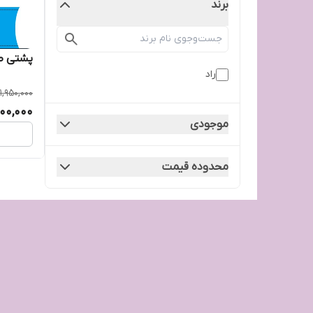
برند
پشتی طب
راد
1,950,000
900,000
موجودی
محدوده قیمت