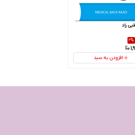
ی راد
2
%
1,
افزودن به سبد