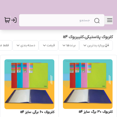
کلربوک پلاستیکی،کلییربوک a4
پربازدیدترین
برندها
قیمت
دسته‌بندی
فقط م
کلربوک ۳۰ برگ سایز a4
کلربوک ۶۰ برگی سایز a4