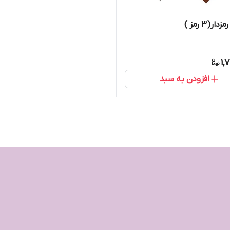
ار(۳ رمز )
1,
افزودن به سبد