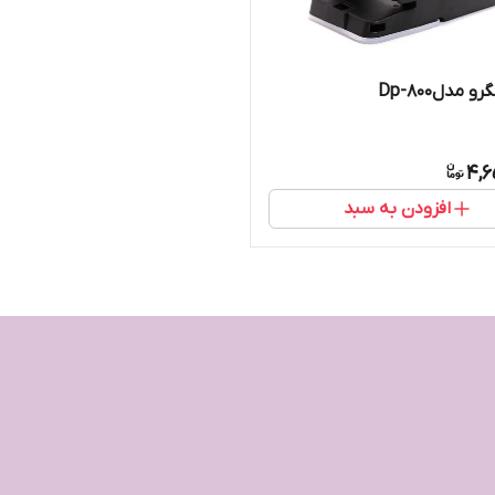
و مدلDp-800
4,6
افزودن به سبد