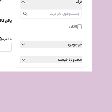
برند
پانچ کانگر
کانگرو
50,000
موجودی
محدوده قیمت