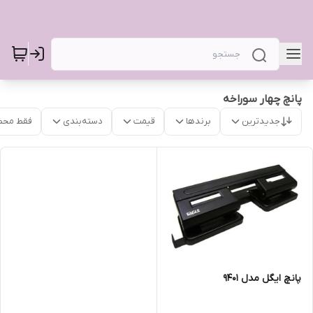
پانچ چهار سوراخه
جدیدترین
برندها
قیمت
دسته‌بندی
فقط محص
پانچ ایگل مدل 9401