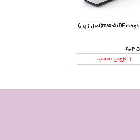
max-(اصل ژاپن)
3,5
افزودن به سبد