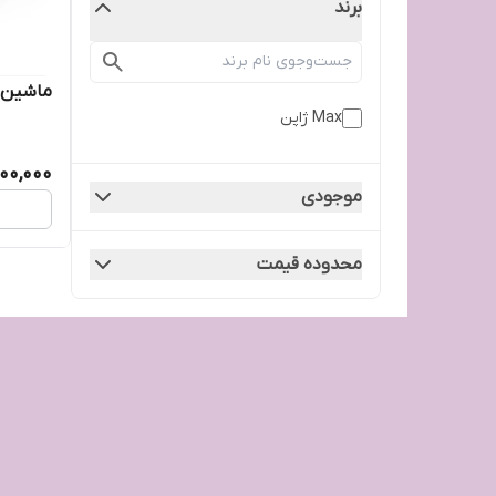
برند
ماشین دوخت 50DF
Max ژاپن
00,000
موجودی
محدوده قیمت