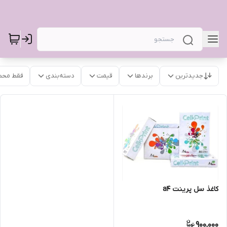
جدیدترین
برندها
قیمت
دسته‌بندی
فقط محص
کاغذ سل پرینت a4
900,000