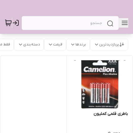
پربازدیدترین
برندها
قیمت
دسته‌بندی
فقط م
باطری قلمی کملیون