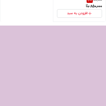
900,000
5
%
850,000
افزودن به سبد