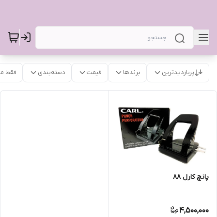
پربازدیدترین
برندها
قیمت
دسته‌بندی
فقط م
پانچ کارل ۸۸
4,500,000