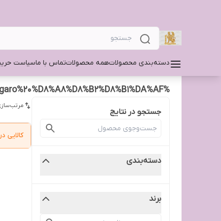
دسته‌بندی محصولات
همه محصولات
تماس با ما
سیاست حری
%D9%BE%D8%A7%D9%86%DA%86%20%DA%A9%D8%A7%D9%86%DA%AF%D8%B1%D9%88%20%DB%B2%DB%B1%DB%B5%DB%B0%20%D8%8C%D9%BE%D8%A7%D9%86%DA%86%20%D8%A8%D8%B2%D8%B1%DA%AF%20%D8%A7%D8%AF%D8%A7%D8%B1%DB%8C%20%D8%8C%D9%BE%D8%A7%D9%86%DA%86%20kangaro%20%D8%A8%D8%B2%D8%B1%DA%AF
مرتب‌سازی
جستجو در نتایج
کالایی 
دسته‌بندی
برند